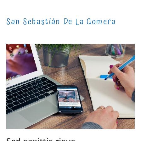
Skip
to
San Sebastián De La Gomera
content
Sed sagittis risus