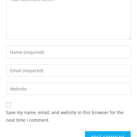
Enter
your
name
Enter
or
your
username
email
Enter
to
address
your
comment
to
website
comment
URL
Save my name, email, and website in this browser for the
(optional)
next time I comment.