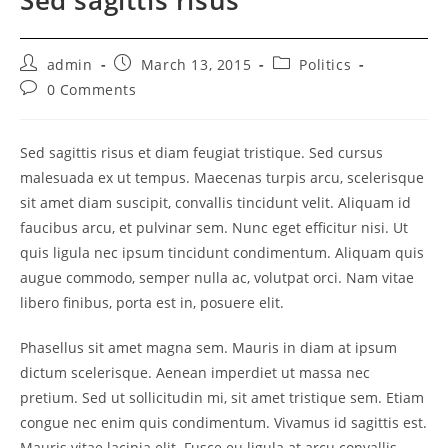
Post
Post
Post
admin
March 13, 2015
Politics
author:
published:
category:
Post
0 Comments
comments:
Sed sagittis risus et diam feugiat tristique. Sed cursus
malesuada ex ut tempus. Maecenas turpis arcu, scelerisque
sit amet diam suscipit, convallis tincidunt velit. Aliquam id
faucibus arcu, et pulvinar sem. Nunc eget efficitur nisi. Ut
quis ligula nec ipsum tincidunt condimentum. Aliquam quis
augue commodo, semper nulla ac, volutpat orci. Nam vitae
libero finibus, porta est in, posuere elit.
Phasellus sit amet magna sem. Mauris in diam at ipsum
dictum scelerisque. Aenean imperdiet ut massa nec
pretium. Sed ut sollicitudin mi, sit amet tristique sem. Etiam
congue nec enim quis condimentum. Vivamus id sagittis est.
Mauris vitae lacinia elit. Fusce eu ligula at arcu convallis