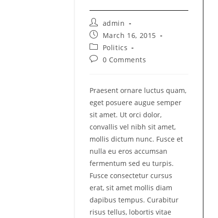
Post
admin
author:
Post
March 16, 2015
published:
Post
Politics
category:
Post
0 Comments
comments:
Praesent ornare luctus quam,
eget posuere augue semper
sit amet. Ut orci dolor,
convallis vel nibh sit amet,
mollis dictum nunc. Fusce et
nulla eu eros accumsan
fermentum sed eu turpis.
Fusce consectetur cursus
erat, sit amet mollis diam
dapibus tempus. Curabitur
risus tellus, lobortis vitae