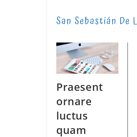
Skip
to
San Sebastián De 
content
Praesent
ornare
luctus
quam