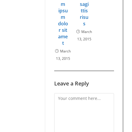
m
sagi
ipsu
ttis
m
risu
dolo
s
r sit
March
ame
13, 2015
t
March
13, 2015
Leave a Reply
Comment